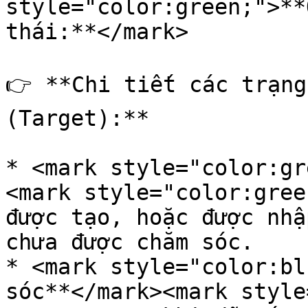
style="color:green;">**
thái:**</mark>

👉 **Chi tiết các trạng
(Target):**

* <mark style="color:gr
<mark style="color:gree
được tạo, hoặc được nhậ
chưa được chăm sóc.

* <mark style="color:bl
sóc**</mark><mark style