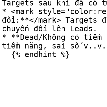
Targets sau khi đã có t
* <mark style="color:re
đổi:**</mark> Targets đ
chuyển đổi lên Leads.

* **Dead/Không có tiềm 
tiềm năng, sai số v..v..