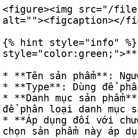
<figure><img src="/file
alt=""><figcaption></fi
{% hint style="info" %}
style="color:green;">**
* **Tên sản phẩm**: Ngư
* **Type**: Dùng để phâ
* **Danh mục sản phẩm**
để phân loại danh mục s
* **Áp dụng đối với chư
chọn sản phẩm này áp dụ