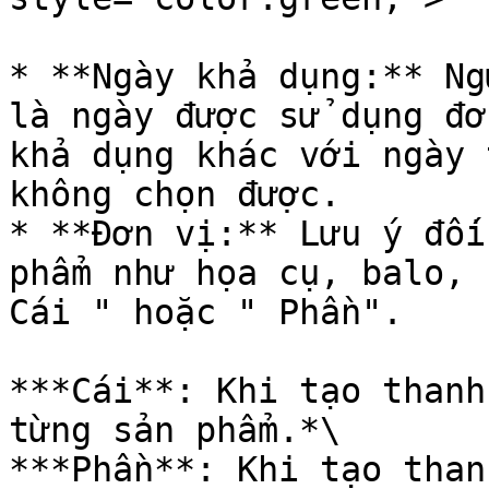
* **Ngày khả dụng:** Ng
là ngày được sử dụng đơ
khả dụng khác với ngày 
không chọn được.

* **Đơn vị:** Lưu ý đối
phẩm như họa cụ, balo, 
Cái " hoặc " Phần".

***Cái**: Khi tạo thanh
từng sản phẩm.*\

***Phần**: Khi tạo than