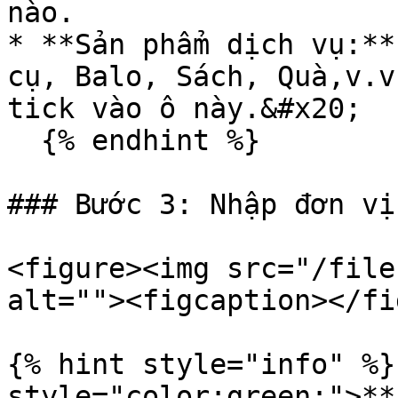
nào.

* **Sản phẩm dịch vụ:**
cụ, Balo, Sách, Quà,v.v
tick vào ô này.&#x20;

  {% endhint %}

### Bước 3: Nhập đơn vị
<figure><img src="/file
alt=""><figcaption></fi
{% hint style="info" %}
style="color:green;">**