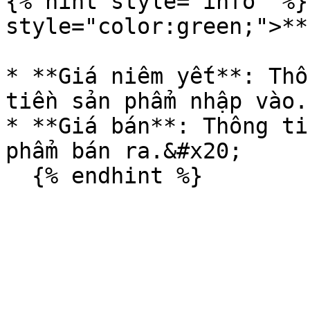
{% hint style="info" %}
style="color:green;">**
* **Giá niêm yết**: Thô
tiền sản phẩm nhập vào.

* **Giá bán**: Thông ti
phẩm bán ra.&#x20;
