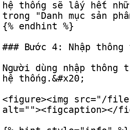
hệ thống sẽ lấy hết nhữ
trong "Danh mục sản phẩ
{% endhint %}

### Bước 4: Nhập thông 
Người dùng nhập thông t
hệ thống.&#x20;

<figure><img src="/file
alt=""><figcaption></fi