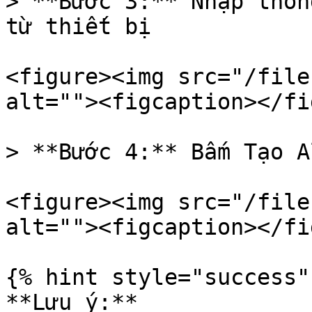
> **Bước 3:** Nhập thôn
từ thiết bị

<figure><img src="/file
alt=""><figcaption></fi
> **Bước 4:** Bấm Tạo A
<figure><img src="/file
alt=""><figcaption></fi
{% hint style="success" 
**Lưu ý:**
