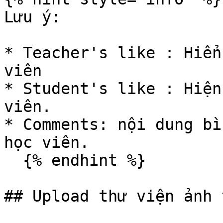
Lưu ý:

* Teacher's like : Hiển
viên

* Student's like : Hiện
viên.

* Comments: nội dung bì
học viên.

  {% endhint %}

## Upload thư viện ảnh 