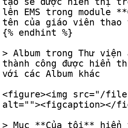
tạo sẽ được hiển thị tr
lên EMS trong module **
tên của giáo viên thao t
{% endhint %}

> Album trong Thư viện 
thành công được hiển th
với các Album khác

<figure><img src="/file
alt=""><figcaption></fi
> Mục **Của tôi** hiển 