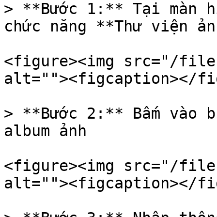
> **Bước 1:** Tại màn h
chức năng **Thư viện ảnh
<figure><img src="/file
alt=""><figcaption></fi
> **Bước 2:** Bấm vào b
album ảnh

<figure><img src="/file
alt=""><figcaption></fi