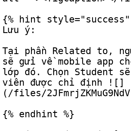
{% hint style="success" 
Lưu ý:

Tại phần Related to, ng
sẽ gửi về mobile app ch
lớp đó. Chọn Student sẽ
viên được chỉ định ![]
(/files/2JFmrjZKMuG9NdV
{% endhint %}
