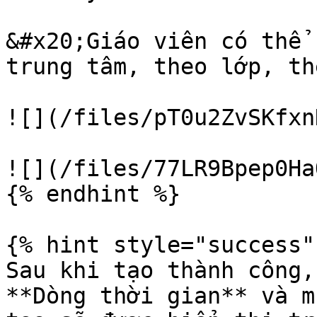
&#x20;Giáo viên có thể 
trung tâm, theo lớp, th
![](/files/pT0u2ZvSKfxn
![](/files/77LR9Bpep0Ha
{% endhint %}

{% hint style="success" 
Sau khi tạo thành công,
**Dòng thời gian** và m