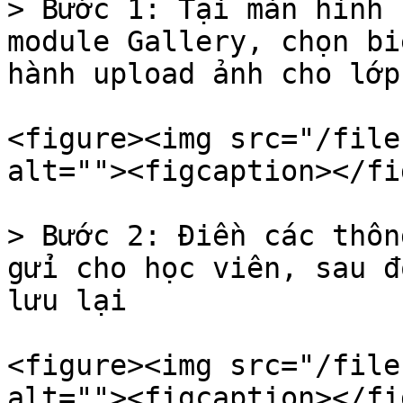
> Bước 1: Tại màn hình 
module Gallery, chọn bi
hành upload ảnh cho lớp
<figure><img src="/file
alt=""><figcaption></fi
> Bước 2: Điền các thôn
gửi cho học viên, sau đ
lưu lại

<figure><img src="/file
alt=""><figcaption></fi