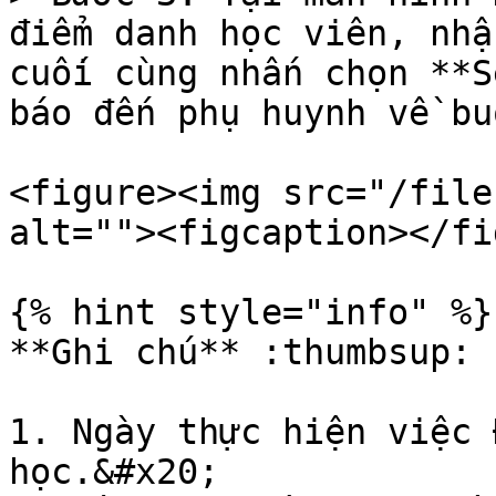
điểm danh học viên, nhậ
cuối cùng nhấn chọn **S
báo đến phụ huynh về bu
<figure><img src="/file
alt=""><figcaption></fi
{% hint style="info" %}

**Ghi chú** :thumbsup:

1. Ngày thực hiện việc 
học.&#x20;
