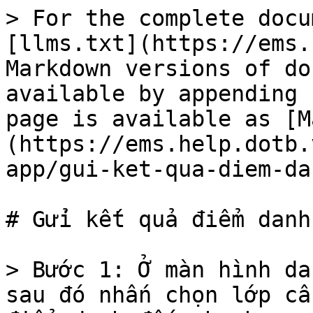
> For the complete docu
[llms.txt](https://ems.
Markdown versions of do
available by appending 
page is available as [M
(https://ems.help.dotb.
app/gui-ket-qua-diem-da
# Gửi kết quả điểm danh
> Bước 1: Ở màn hình da
sau đó nhấn chọn lớp cầ