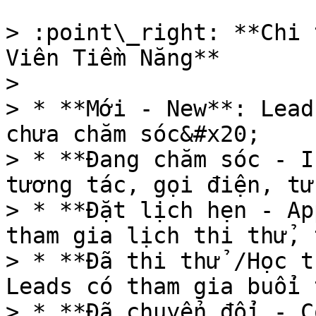
> :point\_right: **Chi 
Viên Tiềm Năng**

>

> * **Mới - New**: Lead
chưa chăm sóc&#x20;

> * **Đang chăm sóc - I
tương tác, gọi điện, tư
> * **Đặt lịch hẹn - Ap
tham gia lịch thi thử, 
> * **Đã thi thử /Học t
Leads có tham gia buổi 
> * **Đã chuyển đổi - C