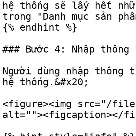
hệ thống sẽ lấy hết nhữ
trong "Danh mục sản phẩ
{% endhint %}

### Bước 4: Nhập thông 
Người dùng nhập thông t
hệ thống.&#x20;

<figure><img src="/file
alt=""><figcaption></fi