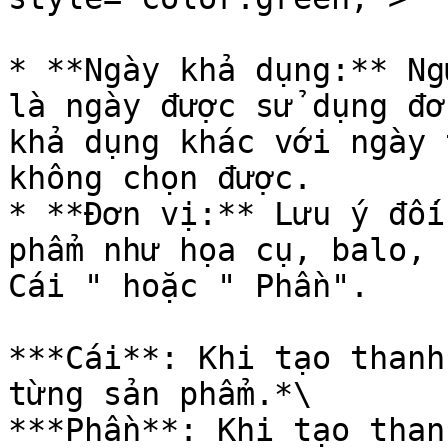
* **Ngày khả dụng:** Ng
là ngày được sử dụng đơ
khả dụng khác với ngày 
không chọn được.

* **Đơn vị:** Lưu ý đối
phẩm như họa cụ, balo, 
Cái " hoặc " Phần".

***Cái**: Khi tạo thanh
từng sản phẩm.*\

***Phần**: Khi tạo than