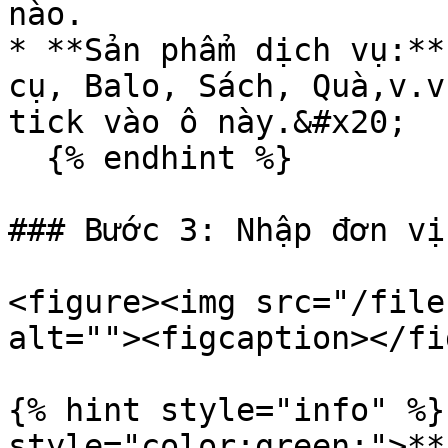
nào.

* **Sản phẩm dịch vụ:**
cụ, Balo, Sách, Quà,v.v
tick vào ô này.&#x20;

  {% endhint %}

### Bước 3: Nhập đơn vị
<figure><img src="/file
alt=""><figcaption></fi
{% hint style="info" %}
style="color:green;">**