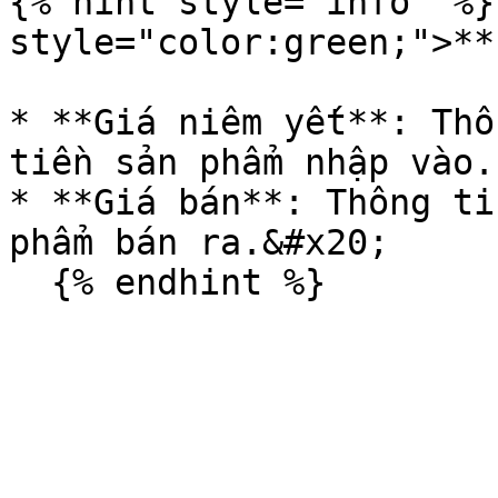
{% hint style="info" %}
style="color:green;">**
* **Giá niêm yết**: Thô
tiền sản phẩm nhập vào.

* **Giá bán**: Thông ti
phẩm bán ra.&#x20;
