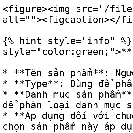
<figure><img src="/file
alt=""><figcaption></fi
{% hint style="info" %}
style="color:green;">**
* **Tên sản phẩm**: Ngư
* **Type**: Dùng để phâ
* **Danh mục sản phẩm**
để phân loại danh mục s
* **Áp dụng đối với chư
chọn sản phẩm này áp dụ