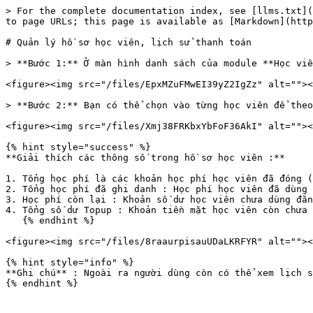
> For the complete documentation index, see [llms.txt](
to page URLs; this page is available as [Markdown](http
# Quản lý hồ sơ học viên, lịch sử thanh toán

> **Bước 1:** Ở màn hình danh sách của module **Học viê
<figure><img src="/files/EpxMZuFMwEI39yZ2IgZz" alt=""><
> **Bước 2:** Bạn có thể chọn vào từng học viên để theo
<figure><img src="/files/Xmj38FRKbxYbFoF36AkI" alt=""><
{% hint style="success" %}

**Giải thích các thông số trong hồ sơ học viên :**

1. Tổng học phí là các khoản học phí học viên đã đóng (
2. Tổng học phí đã ghi danh : Học phí học viên đã dùng 
3. Học phí còn lại : Khoản số dư học viên chưa dùng đăn
4. Tổng số dư Topup : Khoản tiền mặt học viên còn chưa 
   {% endhint %}

<figure><img src="/files/8raaurpisauUDaLKRFYR" alt=""><
{% hint style="info" %}

**Ghi chú** : Ngoài ra người dùng còn có thể xem lịch s