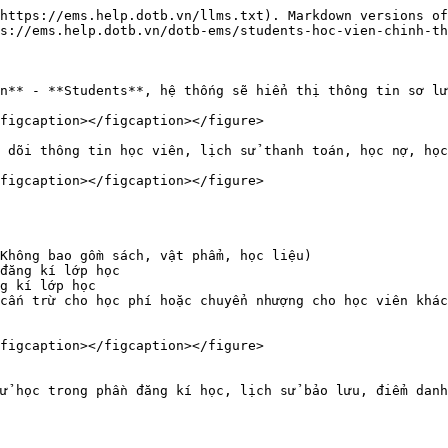
https://ems.help.dotb.vn/llms.txt). Markdown versions of
s://ems.help.dotb.vn/dotb-ems/students-hoc-vien-chinh-th
n** - **Students**, hệ thống sẽ hiển thị thông tin sơ lư
figcaption></figcaption></figure>

 dõi thông tin học viên, lịch sử thanh toán, học nợ, học
figcaption></figcaption></figure>

Không bao gồm sách, vật phẩm, học liệu)

đăng kí lớp học

g kí lớp học

cấn trừ cho học phí hoặc chuyển nhượng cho học viên khác
figcaption></figcaption></figure>

ử học trong phần đăng kí học, lịch sử bảo lưu, điểm danh