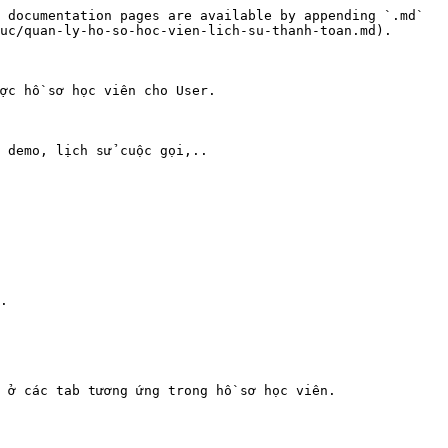
 documentation pages are available by appending `.md` 
uc/quan-ly-ho-so-hoc-vien-lich-su-thanh-toan.md).

ợc hồ sơ học viên cho User.

 demo, lịch sử cuộc gọi,..

.

 ở các tab tương ứng trong hồ sơ học viên.
