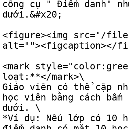
công cụ " Điểm danh" nh
dưới.&#x20;

<figure><img src="/file
alt=""><figcaption></fi
<mark style="color:gree
loạt:**</mark>\

Giáo viên có thể cập nh
học viên bằng cách bấm 
dưới. \

*Ví dụ: Nếu lớp có 10 h
điểm danh có mặt 10 học