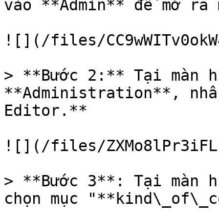
vào **Admin** để mở ra 
![](/files/CC9wWITv0okW
> **Bước 2:** Tại màn h
**Administration**, nhấ
Editor.**

![](/files/ZXMo8lPr3iFL
> **Bước 3**: Tại màn h
chọn mục "**kind\_of\_c