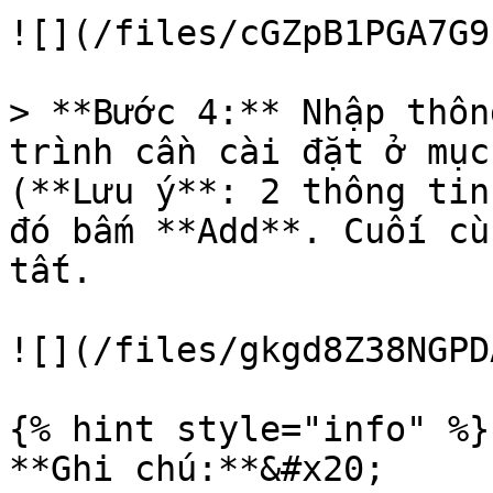
![](/files/cGZpB1PGA7G9
> **Bước 4:** Nhập thôn
trình cần cài đặt ở mục
(**Lưu ý**: 2 thông tin
đó bấm **Add**. Cuối cù
tất.

![](/files/gkgd8Z38NGPD
{% hint style="info" %}

**Ghi chú:**&#x20;
