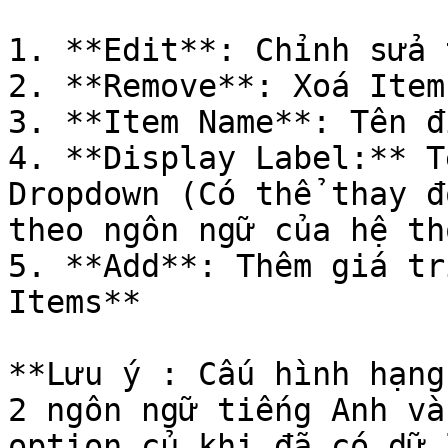
1. **Edit**: Chỉnh sửa 
2. **Remove**: Xoá Item

3. **Item Name**: Tên đ
4. **Display Label:** T
Dropdown (Có thể thay đ
theo ngôn ngữ của hệ th
5. **Add**: Thêm giá tr
Items**

**Lưu ý : Cấu hình hạng
2 ngôn ngữ tiếng Anh và
option củ khi đã có dữ 