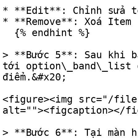
* **Edit**: Chỉnh sửa t
* **Remove**: Xoá Item

  {% endhint %}

> **Bước 5**: Sau khi b
tới option\_band\_list 
điểm.&#x20;

<figure><img src="/file
alt=""><figcaption></fi
> **Bước 6**: Tại màn h