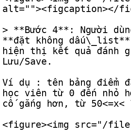
alt=""><figcaption></fi
> **Bước 4**: Người dùn
**đặt không dấu\_list**
hiện thị kết quả đánh g
Lưu/Save.

Ví dụ : tên bảng điểm đ
học viên từ 0 đến nhỏ h
cố gắng hơn, từ 50<=x< 
<figure><img src="/file