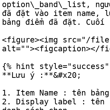
option\_band\_list, ngư
đã đặt vào item name, l
bảng điểm đã đặt. Cuối 
<figure><img src="/file
alt=""><figcaption></fi
{% hint style="success" 
**Lưu ý :**&#x20;

1. Item Name : tên bảng
2. Display label : tên 