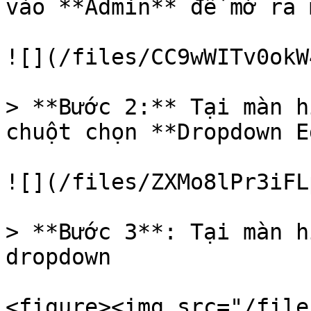
vào **Admin** để mở ra 
![](/files/CC9wWITv0okW
> **Bước 2:** Tại màn h
chuột chọn **Dropdown E
![](/files/ZXMo8lPr3iFL
> **Bước 3**: Tại màn h
dropdown

<figure><img src="/file