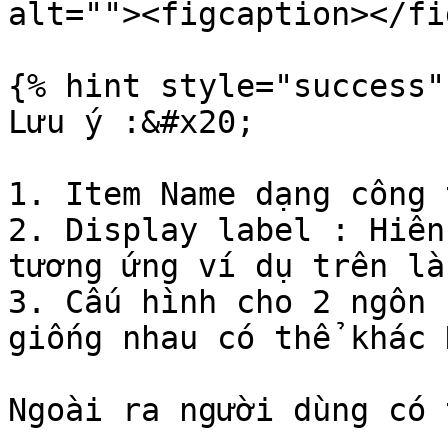
alt=""><figcaption></fi
{% hint style="success" 
Lưu ý :&#x20;

1. Item Name dạng công 
2. Display label : Hiên
tương ứng ví dụ trên là
3. Cấu hình cho 2 ngôn 
giống nhau có thể khác 
Ngoài ra người dùng có 