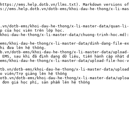
https://ems.help.dotb.vn/llms.txt). Markdown versions of
s://ems.help.dotb.vn/dotb-ems/khoi-dau-he-thong/x-li-mas
.vn/dotb-ems/khoi-dau-he-thong/x-li-master-data/quan-li-
p của học viên trên lớp học.

khoi-dau-he-thong/x-li-master-data/chuong-trinh-hoc.md):
ems/khoi-dau-he-thong/x-li-master-data/dinh-dang-file-ex
hi đưa lên hệ thống.

b.vn/dotb-ems/khoi-dau-he-thong/x-li-master-data/upload-
 EMS, sau khi đã định dạng dữ liệu, tiến hành cập nhật d
ems/khoi-dau-he-thong/x-li-master-data/upload-file-hoc-v
tb.vn/dotb-ems/khoi-dau-he-thong/x-li-master-data/upload
o viên/Trợ giảng lên hệ thống

otb.vn/dotb-ems/khoi-dau-he-thong/x-li-master-data/uploa