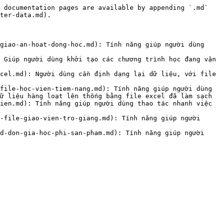
 documentation pages are available by appending `.md` 
ter-data.md).

giao-an-hoat-dong-hoc.md): Tính năng giúp người dùng 
 Giúp người dùng khởi tạo các chương trình học đang vận 
cel.md): Người dùng cần định dạng lại dữ liệu, với file 
file-hoc-vien-tiem-nang.md): Tính năng giúp người dùng 
ữ liệu hàng loạt lên thống bằng file excel đã làm sạch

ien.md): Tính năng giúp người dùng thao tác nhanh việc 
-file-giao-vien-tro-giang.md): Tính năng giúp người 
d-don-gia-hoc-phi-san-pham.md): Tính năng giúp người 