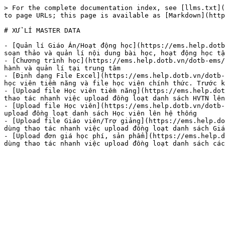
> For the complete documentation index, see [llms.txt](
to page URLs; this page is available as [Markdown](http
# XỬ LÍ MASTER DATA

- [Quản lí Giáo Án/Hoạt động học](https://ems.help.dotb
soạn thảo và quản lí nội dung bài học, hoạt động học tậ
- [Chương trình học](https://ems.help.dotb.vn/dotb-ems/
hành và quản lí tại trung tâm

- [Định dạng File Excel](https://ems.help.dotb.vn/dotb-
học viên tiềm năng và file học viên chính thức. Trước k
- [Upload file Học viên tiềm năng](https://ems.help.dot
thao tác nhanh việc upload đồng loạt danh sách HVTN lên
- [Upload file Học viên](https://ems.help.dotb.vn/dotb-
upload đồng loạt danh sách Học viên lên hệ thống

- [Upload file Giáo viên/Trợ giảng](https://ems.help.do
dùng thao tác nhanh việc upload đồng loạt danh sách Giá
- [Upload đơn giá học phí, sản phẩm](https://ems.help.d