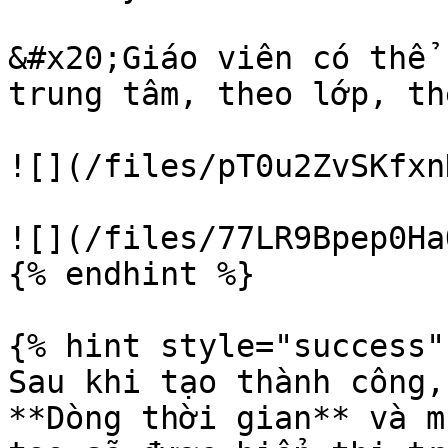
&#x20;Giáo viên có thể 
trung tâm, theo lớp, th
![](/files/pT0u2ZvSKfxn
![](/files/77LR9Bpep0Ha
{% endhint %}

{% hint style="success" 
Sau khi tạo thành công,
**Dòng thời gian** và m