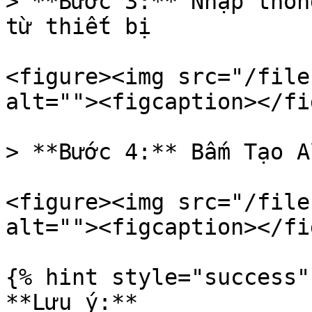
> **Bước 3:** Nhập thôn
từ thiết bị

<figure><img src="/file
alt=""><figcaption></fi
> **Bước 4:** Bấm Tạo A
<figure><img src="/file
alt=""><figcaption></fi
{% hint style="success" 
**Lưu ý:**
