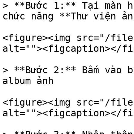
> **Bước 1:** Tại màn h
chức năng **Thư viện ảnh
<figure><img src="/file
alt=""><figcaption></fi
> **Bước 2:** Bấm vào b
album ảnh

<figure><img src="/file
alt=""><figcaption></fi