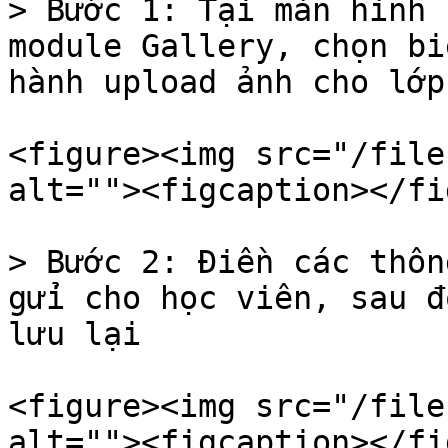
> Bước 1: Tại màn hình 
module Gallery, chọn bi
hành upload ảnh cho lớp
<figure><img src="/file
alt=""><figcaption></fi
> Bước 2: Điền các thôn
gửi cho học viên, sau đ
lưu lại

<figure><img src="/file
alt=""><figcaption></fi