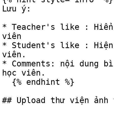
Lưu ý:

* Teacher's like : Hiển
viên

* Student's like : Hiện
viên.

* Comments: nội dung bì
học viên.

  {% endhint %}

## Upload thư viện ảnh 