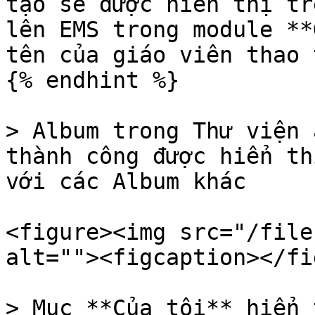
tạo sẽ được hiển thị tr
lên EMS trong module **
tên của giáo viên thao t
{% endhint %}

> Album trong Thư viện 
thành công được hiển th
với các Album khác

<figure><img src="/file
alt=""><figcaption></fi
> Mục **Của tôi** hiển 