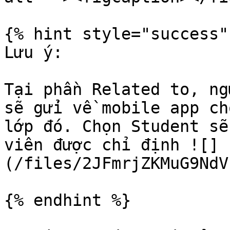
{% hint style="success" 
Lưu ý:

Tại phần Related to, ng
sẽ gửi về mobile app ch
lớp đó. Chọn Student sẽ
viên được chỉ định ![]
(/files/2JFmrjZKMuG9NdV
{% endhint %}
