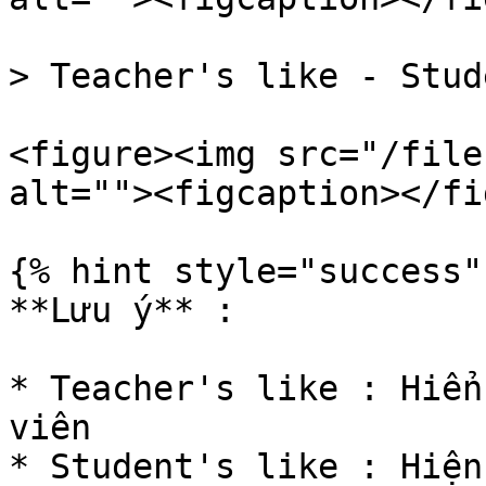
> Teacher's like - Stud
<figure><img src="/file
alt=""><figcaption></fi
{% hint style="success" 
**Lưu ý** :

* Teacher's like : Hiển
viên

* Student's like : Hiện