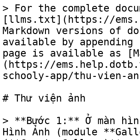
> For the complete docu
[llms.txt](https://ems.
Markdown versions of do
available by appending 
page is available as [M
(https://ems.help.dotb.
schooly-app/thu-vien-an
# Thư viện ảnh

> **Bước 1:** Ở màn hìn
Hình Ảnh (module **Gall