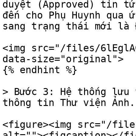
duyệt (Approved) tin tứ
đến cho Phụ Huynh qua ứ
sang trạng thái mới là 
<img src="/files/6lEglA
data-size="original">

{% endhint %}

> Bước 3: Hệ thống lưu 
thông tin Thư viện Ảnh.

<figure><img src="/file
alt=""><figcaption></fi