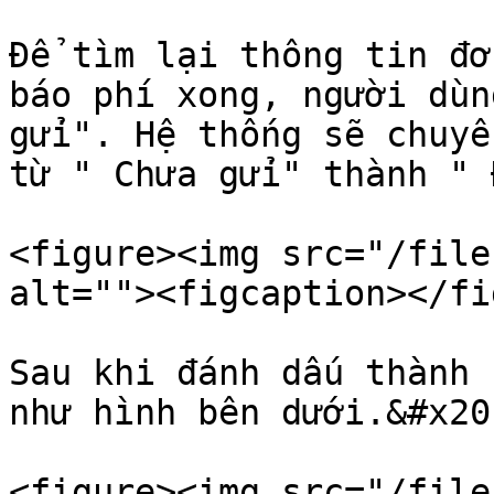
Để tìm lại thông tin đơ
báo phí xong, người dùn
gửi". Hệ thống sẽ chuyể
từ " Chưa gửi" thành " 
<figure><img src="/file
alt=""><figcaption></fi
Sau khi đánh dấu thành 
như hình bên dưới.&#x20;
<figure><img src="/file