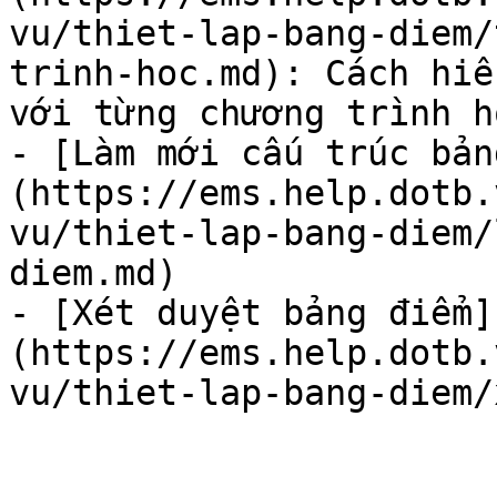
vu/thiet-lap-bang-diem/
trinh-hoc.md): Cách hiể
với từng chương trình họ
- [Làm mới cấu trúc bản
(https://ems.help.dotb.
vu/thiet-lap-bang-diem/
diem.md)

- [Xét duyệt bảng điểm]
(https://ems.help.dotb.