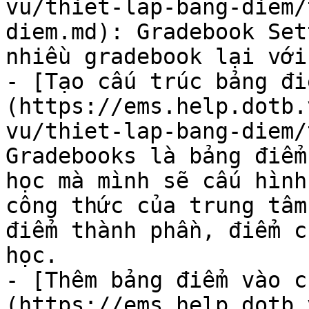
vu/thiet-lap-bang-diem/
diem.md): Gradebook Set
nhiều gradebook lại với
- [Tạo cấu trúc bảng đi
(https://ems.help.dotb.
vu/thiet-lap-bang-diem/
Gradebooks là bảng điểm
học mà mình sẽ cấu hình
công thức của trung tâm
điểm thành phần, điểm c
học.

- [Thêm bảng điểm vào c
(https://ems.help.dotb.