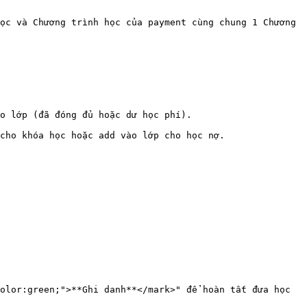
ọc và Chương trình học của payment cùng chung 1 Chương 
o lớp (đã đóng đủ hoặc dư học phí).

cho khóa học hoặc add vào lớp cho học nợ.

olor:green;">**Ghi danh**</mark>" để hoàn tất đưa học 