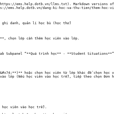
https://ems.help.dotb.vn/llms.txt). Markdown versions of
s://ems.help.dotb.vn/dang-ki-hoc-va-thu-tien/them-hoc-vi
 ghi danh, quản lí học bù (học thử)

**, chọn lớp cần thêm học viên vào lớp.

ab Subpanel “**Quá trình học** - **Student Situations**”
&#x74;**)** hoặc chọn học viên từ lớp khác để chọn học v
vào lớp (Nếu học viên vào học trễ), tiếp theo chọn Đơn h
 học viên vào học trễ).
