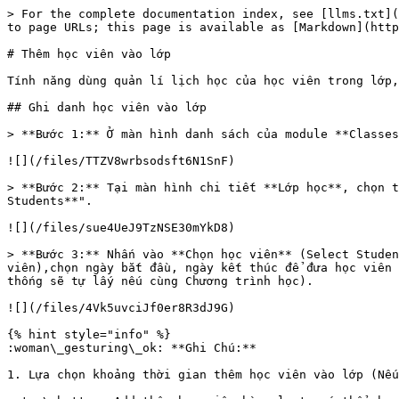
> For the complete documentation index, see [llms.txt](
to page URLs; this page is available as [Markdown](http
# Thêm học viên vào lớp

Tính năng dùng quản lí lịch học của học viên trong lớp,
## Ghi danh học viên vào lớp

> **Bước 1:** Ở màn hình danh sách của module **Classes
![](/files/TTZV8wrbsodsft6N1SnF)

> **Bước 2:** Tại màn hình chi tiết **Lớp học**, chọn t
Students**".

![](/files/sue4UeJ9TzNSE30mYkD8)

> **Bước 3:** Nhấn vào **Chọn học viên** (Select Studen
viên),chọn ngày bắt đầu, ngày kết thúc để đưa học viên 
thống sẽ tự lấy nếu cùng Chương trình học).

![](/files/4Vk5uvciJf0er8R3dJ9G)

{% hint style="info" %}

:woman\_gesturing\_ok: **Ghi Chú:**

1. Lựa chọn khoảng thời gian thêm học viên vào lớp (Nếu