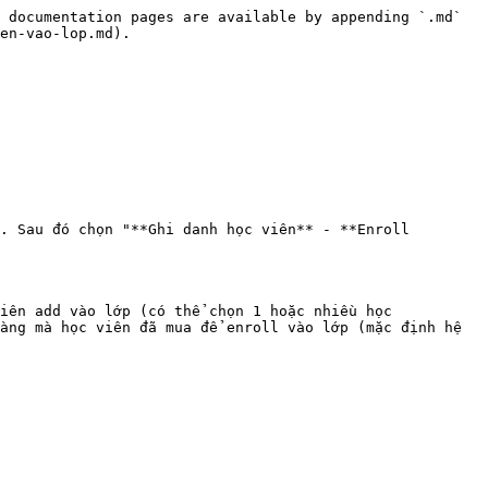
 documentation pages are available by appending `.md` 
en-vao-lop.md).

. Sau đó chọn "**Ghi danh học viên** - **Enroll 
iên add vào lớp (có thể chọn 1 hoặc nhiều học 
àng mà học viên đã mua để enroll vào lớp (mặc định hệ 