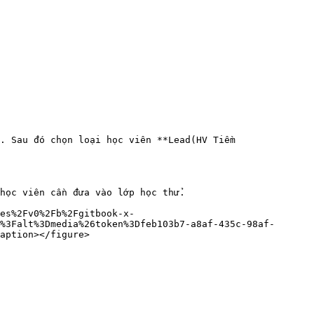
. Sau đó chọn loại học viên **Lead(HV Tiềm 
học viên cần đưa vào lớp học thử.

es%2Fv0%2Fb%2Fgitbook-x-
%3Falt%3Dmedia%26token%3Dfeb103b7-a8af-435c-98af-
aption></figure>
