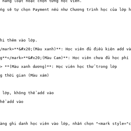
 hàng loạt hoặc chọn từng học viên.

ng sẽ tự chọn Payment nếu như Chương trình học của lớp h
hi thêm vào lớp.

/mark>**&#x20;(Màu xanh)**: Học viên đủ điều kiện add và
g**</mark>**&#x20;(Màu Cam)**: Học viên chưa đủ học phí 
> **(Màu xanh dương)**: Học viên học thử trong lớp

g thời gian (Màu xám)

 lớp, không thể add vào

hể add vào

àng ghi danh học viên vào lớp, nhấn chọn "<mark style="c