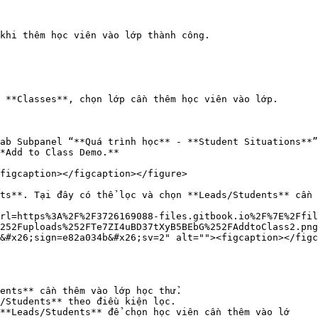
khi thêm học viên vào lớp thành công.

 **Classes**, chọn lớp cần thêm học viên vào lớp.

ab Subpanel “**Quá trình học** - **Student Situations**”
*Add to Class Demo.**

figcaption></figcaption></figure>

ts**. Tại đây có thể lọc và chọn **Leads/Students** cần 
rl=https%3A%2F%2F3726169088-files.gitbook.io%2F%7E%2Ffil
252Fuploads%252FTe7ZI4uBD37tXyB5BEbG%252FAddtoClass2.png
&#x26;sign=e82a034b&#x26;sv=2" alt=""><figcaption></figc
ents** cần thêm vào lớp học thử.

/Students** theo điều kiện lọc.

**Leads/Students** để chọn học viên cần thêm vào lớ
