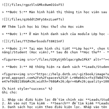
![](/files/rgpz5lsGMkx8wmO1GsF5)

> **Bước 5:** Màn hình hiển thị thông tin học viên sau 
![](/files/qz6ddtZHFyS6xzLueFTs)

## Thêm lịch học bù (Học thử) cho Học viên

> **Bước 1:** Ở màn hình danh sách của module Lớp học -
![](/files/TTZV8wrbsodsft6N1SnF)

> **Bước 2:** Tại màn hình chi tiết **Lớp học**, chọn t
năng)/Student (Học viên),** Sau đó chọn **Học thử** - *
<figure><img src="/files/U2KyUjKhlqacrg0w1PkX" alt=""><
> **Bước 3:** Hệ thống hiện ra danh sách **Leads/Studen
<figure><img src="https://help.dotb.vn/~gitbook/image?u
prod.appspot.com%2Fo%2Fspaces%252F-LrHReb9JsrFo3TW8d7S%
e47ef0d8218b&#x26;width=768&#x26;dpr=4&#x26;quality=100
{% hint style="success" %}

Ghi chú:

1. Nhập các điều kiện lọc để tìm chính xác **Leads/Stud
2. Ấn vào nút Tìm kiếm - **Search** để tìm kiếm **Leads
3. Danh sách học viên theo điều kiện lọc. Nhấp vào tên 