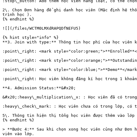
:stop\_button: Add thêm học viên hàng loạt, có thể chọn
2\. Chọn Đơn hàng để ghi danh học viên (Mặc định hệ thố
trình học ).

{% endhint %}

![](/files/WCTM0LMXdRAPQDfNEFU5)

{% hint style="info" %}

**3. Join with type:** Thông tin học phí của học viên k
:point\_right: <mark style="color:green;">**Enrolled**<
:point\_right: <mark style="color:orange;">**Outstandin
:point\_right: <mark style="color:blue;">**Demo**</mark
:point\_right: Học viên không đăng kí học trong 1 khoản
**4. Admission Status:**&#x20;

&#x20;:heavy\_multiplication\_x: : Học viên đã có trong
:heavy\_check\_mark: : Học viên chưa có trong lớp, có t
5\. Thông tin hiện thị tổng học viên được thêm vào lớp

{% endhint %}

> **Bước 4:** Sau khi chọn xong học viên củng như Đơn h
viên vào lớp.
