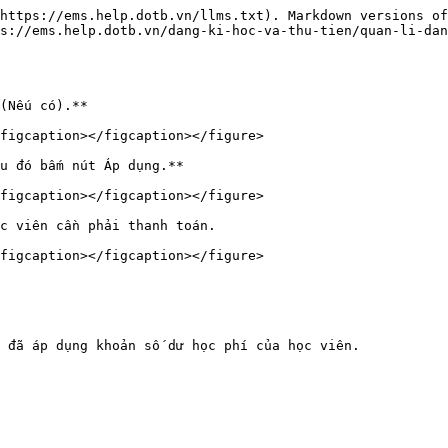
https://ems.help.dotb.vn/llms.txt). Markdown versions of
s://ems.help.dotb.vn/dang-ki-hoc-va-thu-tien/quan-li-dan
(Nếu có).**

figcaption></figcaption></figure>

u đó bấm nút Áp dụng.**

figcaption></figcaption></figure>

c viên cần phải thanh toán.

figcaption></figcaption></figure>

 đã áp dụng khoản số dư học phí của học viên.
