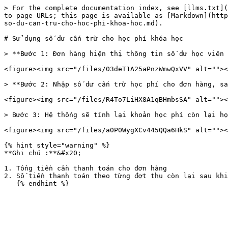
> For the complete documentation index, see [llms.txt](
to page URLs; this page is available as [Markdown](http
so-du-can-tru-cho-hoc-phi-khoa-hoc.md).

# Sử dụng số dư cấn trừ cho học phí khóa học

> **Bước 1: Đơn hàng hiện thị thông tin số dư học viên 
<figure><img src="/files/03deT1A25aPnzWmwQxVV" alt=""><
> **Bước 2: Nhập số dư cấn trừ học phí cho đơn hàng, sa
<figure><img src="/files/R4To7LiHX8A1qBHmbsSA" alt=""><
> Bước 3: Hệ thống sẽ tính lại khoản học phí còn lại họ
<figure><img src="/files/a0P0WygXCv445QQa6HkS" alt=""><
{% hint style="warning" %}

**Ghi chú :**&#x20;

1. Tổng tiền cần thanh toán cho đơn hàng

2. Số tiền thanh toán theo từng đợt thu còn lại sau khi