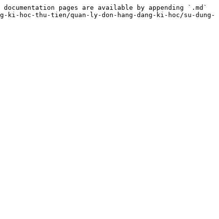
 documentation pages are available by appending `.md` 
g-ki-hoc-thu-tien/quan-ly-don-hang-dang-ki-hoc/su-dung-