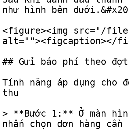
như hình bên dưới.&#x20;
<figure><img src="/file
alt=""><figcaption></fi
## Gửi báo phí theo đợt
Tính năng áp dụng cho đ
thu

> **Bước 1:** Ở màn hìn
nhấn chọn đơn hàng cần 