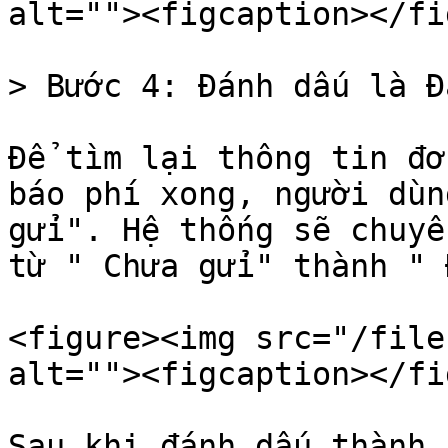
alt=""><figcaption></fi
> Bước 4: Đánh dấu là Đ
Để tìm lại thông tin đơ
báo phí xong, người dùn
gửi". Hệ thống sẽ chuyể
từ " Chưa gửi" thành " 
<figure><img src="/file
alt=""><figcaption></fi
Sau khi đánh dấu thành 