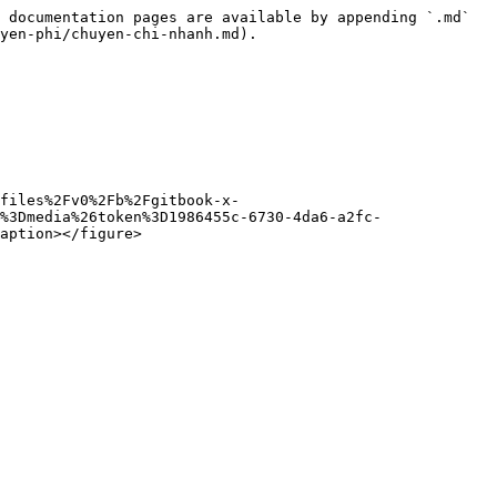
 documentation pages are available by appending `.md` 
yen-phi/chuyen-chi-nhanh.md).

files%2Fv0%2Fb%2Fgitbook-x-
%3Dmedia%26token%3D1986455c-6730-4da6-a2fc-
aption></figure>
