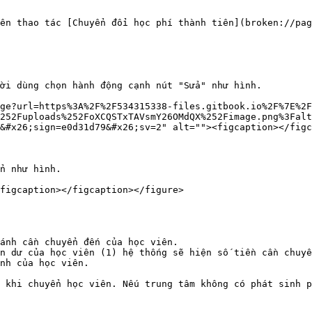
ên thao tác [Chuyển đổi học phí thành tiên](broken://pag
ời dùng chọn hành động cạnh nút "Sửa" như hình.

ge?url=https%3A%2F%2F534315338-files.gitbook.io%2F%7E%2F
252Fuploads%252FoXCQSTxTAVsmY26OMdQX%252Fimage.png%3Falt
&#x26;sign=e0d31d79&#x26;sv=2" alt=""><figcaption></figc
n như hình.

figcaption></figcaption></figure>

ánh cần chuyển đến của học viên.

n dư của học viên (1) hệ thống sẽ hiện số tiền cần chuyể
nh của học viên.

 khi chuyển học viên. Nếu trung tâm không có phát sinh p