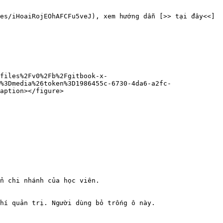
es/iHoaiRojEOhAFCFu5veJ), xem hướng dẫn [>> tại đây<<]
files%2Fv0%2Fb%2Fgitbook-x-
%3Dmedia%26token%3D1986455c-6730-4da6-a2fc-
aption></figure>

n chi nhánh của học viên.

hí quản trị. Người dùng bỏ trống ô này.
