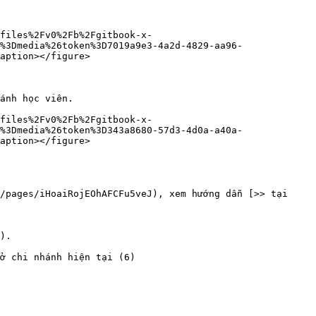
files%2Fv0%2Fb%2Fgitbook-x-
%3Dmedia%26token%3D7019a9e3-4a2d-4829-aa96-
aption></figure>

ánh học viên.

files%2Fv0%2Fb%2Fgitbook-x-
%3Dmedia%26token%3D343a8680-57d3-4d0a-a40a-
aption></figure>

/pages/iHoaiRojEOhAFCFu5veJ), xem hướng dẫn [>> tại 
).

ở chi nhánh hiện tại (6)
