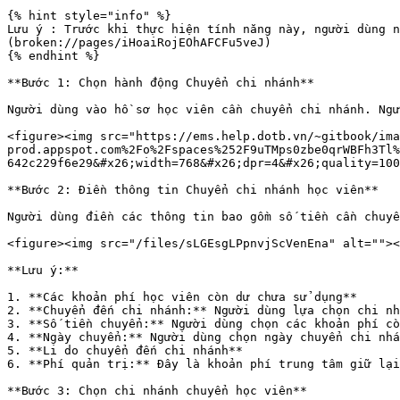
{% hint style="info" %}

Lưu ý : Trước khi thực hiện tính năng này, người dùng n
(broken://pages/iHoaiRojEOhAFCFu5veJ)

{% endhint %}

**Bước 1: Chọn hành động Chuyển chi nhánh**

Người dùng vào hồ sơ học viên cần chuyển chi nhánh. Ngư
<figure><img src="https://ems.help.dotb.vn/~gitbook/ima
prod.appspot.com%2Fo%2Fspaces%252F9uTMps0zbe0qrWBFh3Tl%
642c229f6e29&#x26;width=768&#x26;dpr=4&#x26;quality=100
**Bước 2: Điền thông tin Chuyển chi nhánh học viên**

Người dùng điền các thông tin bao gồm số tiền cần chuyể
<figure><img src="/files/sLGEsgLPpnvjScVenEna" alt=""><
**Lưu ý:**

1. **Các khoản phí học viên còn dư chưa sử dụng**

2. **Chuyển đến chi nhánh:** Người dùng lựa chọn chi nh
3. **Số tiền chuyển:** Người dùng chọn các khoản phí cò
4. **Ngày chuyển:** Người dùng chọn ngày chuyển chi nhá
5. **Li do chuyển đến chi nhánh**

6. **Phí quản trị:** Đây là khoản phí trung tâm giữ lại
**Bước 3: Chọn chi nhánh chuyển học viên**
