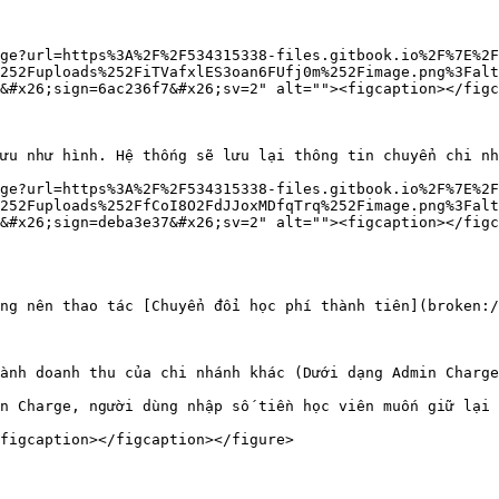
ge?url=https%3A%2F%2F534315338-files.gitbook.io%2F%7E%2F
252Fuploads%252FiTVafxlES3oan6FUfj0m%252Fimage.png%3Falt
&#x26;sign=6ac236f7&#x26;sv=2" alt=""><figcaption></figc
ưu như hình. Hệ thống sẽ lưu lại thông tin chuyển chi nh
ge?url=https%3A%2F%2F534315338-files.gitbook.io%2F%7E%2F
252Fuploads%252FfCoI8O2FdJJoxMDfqTrq%252Fimage.png%3Falt
&#x26;sign=deba3e37&#x26;sv=2" alt=""><figcaption></figc
ng nên thao tác [Chuyển đổi học phí thành tiên](broken:/
ành doanh thu của chi nhánh khác (Dưới dạng Admin Charge
n Charge, người dùng nhập số tiền học viên muốn giữ lại 
figcaption></figcaption></figure>
