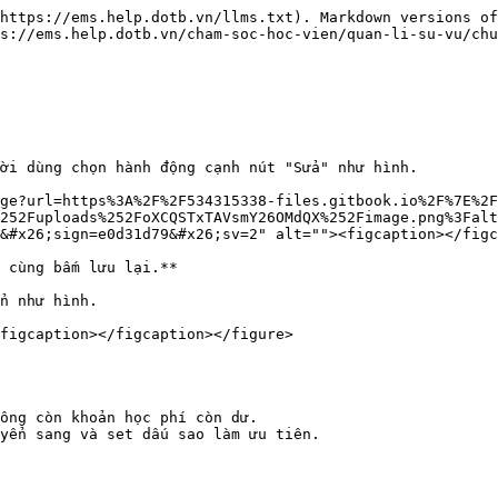
https://ems.help.dotb.vn/llms.txt). Markdown versions of
s://ems.help.dotb.vn/cham-soc-hoc-vien/quan-li-su-vu/chu
ời dùng chọn hành động cạnh nút "Sửa" như hình.

ge?url=https%3A%2F%2F534315338-files.gitbook.io%2F%7E%2F
252Fuploads%252FoXCQSTxTAVsmY26OMdQX%252Fimage.png%3Falt
&#x26;sign=e0d31d79&#x26;sv=2" alt=""><figcaption></figc
 cùng bấm lưu lại.**

n như hình.

figcaption></figcaption></figure>

ông còn khoản học phí còn dư.

yển sang và set dấu sao làm ưu tiên.
