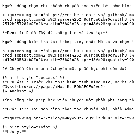
Người dùng chọn chi nhánh chuyển học viên tới như hình.

<figure><img src="https://ems.help.dotb.vn/~gitbook/ima
prod.appspot.com%2Fo%2Fspaces%252F9uTMps0zbe0qrWBFh3Tl%
2512b057281a&#x26;width=768&#x26;dpr=4&#x26;quality=100
**Bước 4: Điền đầy đủ thông tin và lưu lại**

Người dùng kiểm tra lại thông tin, nhập Mô tả và chọn l
<figure><img src="https://ems.help.dotb.vn/~gitbook/ima
prod.appspot.com%2Fo%2Fspaces%252F9uTMps0zbe0qrWBFh3Tl%
ed10659563bb&#x26;width=768&#x26;dpr=4&#x26;quality=100
## Chuyển Chi nhánh (chuyển một phần học phí còn dư)

{% hint style="success" %}

**Lưu ý** : Trước khi thực hiện tính năng này, người dù
đây<<](broken://pages/iHoaiRojEOhAFCFu5veJ)

{% endhint %}

Tính năng cho phép học viên chuyển một phần phí sang th
**Bước 1:** Tại màn hình thao tác chuyển phí, phần Admi
<figure><img src="/files/mWKyvVHY2TgQv9lskkGB" alt=""><
{% hint style="info" %}

**Lưu ý:**
