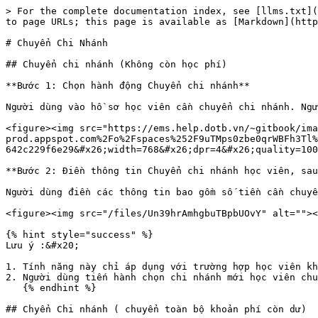
> For the complete documentation index, see [llms.txt](
to page URLs; this page is available as [Markdown](http
# Chuyển Chi Nhánh

## Chuyển chi nhánh (Không còn học phí)

**Bước 1: Chọn hành động Chuyển chi nhánh**

Người dùng vào hồ sơ học viên cần chuyển chi nhánh. Ngư
<figure><img src="https://ems.help.dotb.vn/~gitbook/ima
prod.appspot.com%2Fo%2Fspaces%252F9uTMps0zbe0qrWBFh3Tl%
642c229f6e29&#x26;width=768&#x26;dpr=4&#x26;quality=100
**Bước 2: Điền thông tin Chuyển chi nhánh học viên, sau
Người dùng điền các thông tin bao gồm số tiền cần chuyể
<figure><img src="/files/Un39hrAmhgbuTBpbUOvY" alt=""><
{% hint style="success" %}

Lưu ý :&#x20;

1. Tính năng này chỉ áp dụng với trường hợp học viên kh
2. Người dùng tiến hành chọn chi nhánh mới học viên chu
   {% endhint %}

## Chyển Chi nhánh ( chuyển toàn bộ khoản phí còn dư)
