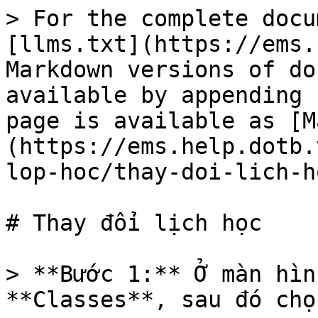
> For the complete docu
[llms.txt](https://ems.
Markdown versions of do
available by appending 
page is available as [M
(https://ems.help.dotb.
lop-hoc/thay-doi-lich-h
# Thay đổi lịch học

> **Bước 1:** Ở màn hìn
**Classes**, sau đó chọ