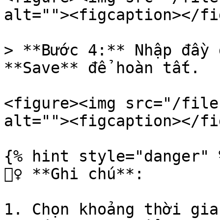
alt=""><figcaption></fi
> **Bước 4:** Nhập đầy 
**Save** để hoàn tất.

<figure><img src="/file
alt=""><figcaption></fi
{% hint style="danger" %
🙆‍♀️ **Ghi chú**:

1. Chọn khoảng thời gia