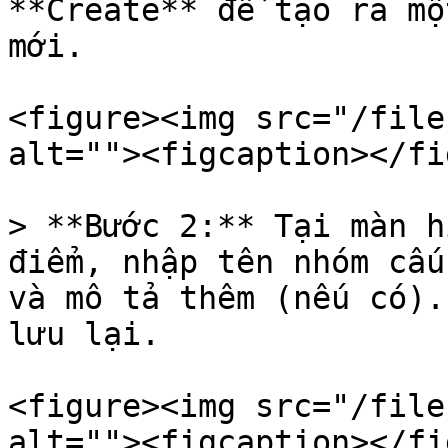
**Create** để tạo ra mộ
mới.

<figure><img src="/file
alt=""><figcaption></fi
> **Bước 2:** Tại màn h
điểm, nhập tên nhóm cấu
và mô tả thêm (nếu có).
lưu lại.

<figure><img src="/file