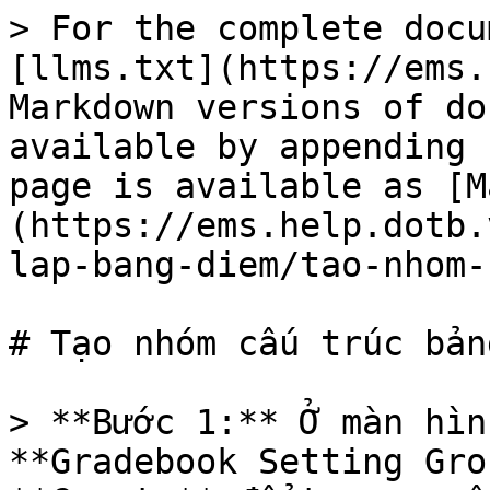
> For the complete docu
[llms.txt](https://ems.
Markdown versions of do
available by appending 
page is available as [M
(https://ems.help.dotb.
lap-bang-diem/tao-nhom-
# Tạo nhóm cấu trúc bản
> **Bước 1:** Ở màn hìn
**Gradebook Setting Gro